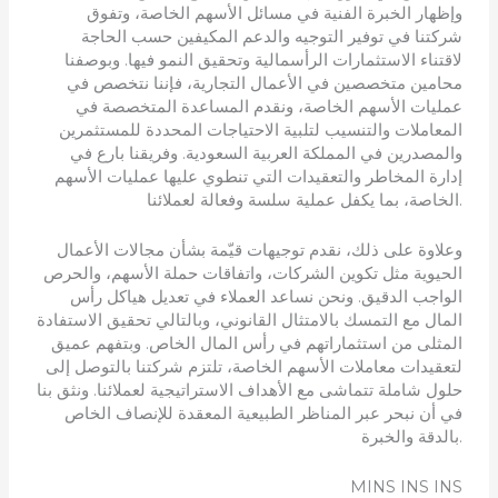
وإظهار الخبرة الفنية في مسائل الأسهم الخاصة، وتفوق
شركتنا في توفير التوجيه والدعم المكيفين حسب الحاجة
لاقتناء الاستثمارات الرأسمالية وتحقيق النمو فيها. وبوصفنا
محامين متخصصين في الأعمال التجارية، فإننا نتخصص في
عمليات الأسهم الخاصة، ونقدم المساعدة المتخصصة في
المعاملات والتنسيب لتلبية الاحتياجات المحددة للمستثمرين
والمصدرين في المملكة العربية السعودية. وفريقنا بارع في
إدارة المخاطر والتعقيدات التي تنطوي عليها عمليات الأسهم
الخاصة، بما يكفل عملية سلسة وفعالة لعملائنا.
وعلاوة على ذلك، نقدم توجيهات قيّمة بشأن مجالات الأعمال
الحيوية مثل تكوين الشركات، واتفاقات حملة الأسهم، والحرص
الواجب الدقيق. ونحن نساعد العملاء في تعديل هياكل رأس
المال مع التمسك بالامتثال القانوني، وبالتالي تحقيق الاستفادة
المثلى من استثماراتهم في رأس المال الخاص. وبتفهم عميق
لتعقيدات معاملات الأسهم الخاصة، تلتزم شركتنا بالتوصل إلى
حلول شاملة تتماشى مع الأهداف الاستراتيجية لعملائنا. ونثق بنا
في أن نبحر عبر المناظر الطبيعية المعقدة للإنصاف الخاص
بالدقة والخبرة.
MINS INS INS