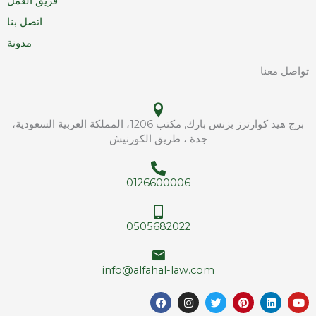
فريق العمل
اتصل بنا
مدونة
تواصل معنا
برج هيد كوارترز بزنس بارك, مكتب 1206، المملكة العربية السعودية،
جدة ، طريق الكورنيش
0126600006
0505682022
info@alfahal-law.com
F
I
T
P
L
Y
a
n
w
i
i
o