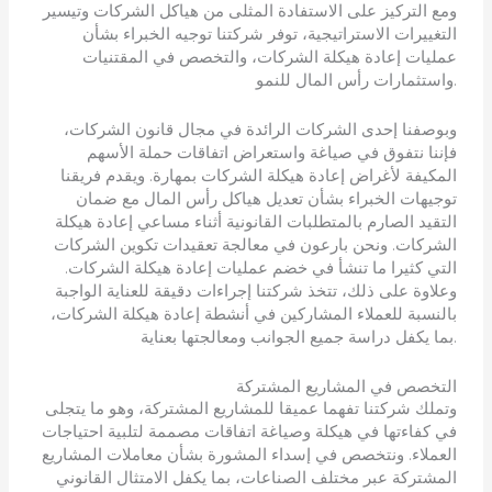
ومع التركيز على الاستفادة المثلى من هياكل الشركات وتيسير
التغييرات الاستراتيجية، توفر شركتنا توجيه الخبراء بشأن
عمليات إعادة هيكلة الشركات، والتخصص في المقتنيات
واستثمارات رأس المال للنمو.
وبوصفنا إحدى الشركات الرائدة في مجال قانون الشركات،
فإننا نتفوق في صياغة واستعراض اتفاقات حملة الأسهم
المكيفة لأغراض إعادة هيكلة الشركات بمهارة. ويقدم فريقنا
توجيهات الخبراء بشأن تعديل هياكل رأس المال مع ضمان
التقيد الصارم بالمتطلبات القانونية أثناء مساعي إعادة هيكلة
الشركات. ونحن بارعون في معالجة تعقيدات تكوين الشركات
التي كثيرا ما تنشأ في خضم عمليات إعادة هيكلة الشركات.
وعلاوة على ذلك، تتخذ شركتنا إجراءات دقيقة للعناية الواجبة
بالنسبة للعملاء المشاركين في أنشطة إعادة هيكلة الشركات،
بما يكفل دراسة جميع الجوانب ومعالجتها بعناية.
التخصص في المشاريع المشتركة
وتملك شركتنا تفهما عميقا للمشاريع المشتركة، وهو ما يتجلى
في كفاءتها في هيكلة وصياغة اتفاقات مصممة لتلبية احتياجات
العملاء. ونتخصص في إسداء المشورة بشأن معاملات المشاريع
المشتركة عبر مختلف الصناعات، بما يكفل الامتثال القانوني