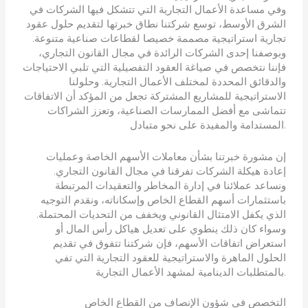
وفي مساعدة الأعمال التجارية التي تتشكل فيها الشركات في
الشرق الأوسط، توسع شركتنا نطاق خبرتها لتقديم حلول عقود
تجارية استراتيجية مصممة خصيصا لقطاعات صناعية متنوعة.
وبوصفنا إحدى الشركات الرائدة في مجال القانون التجاري،
فإننا نتخصص في صياغة العقود التفصيلية التي تلبي الاحتياجات
والدقائق المحددة لمختلف الأعمال التجارية. وحلولنا
الاستراتيجية للمشاريع المشتركة تجعل من المؤكد أن الاتفاقات
تتماشى مع أفضل الممارسات الصناعية، وتعزز الشراكات
المستدامة والمفيدة على نحو متبادل.
إن مشورة خبرتنا بشأن معاملات الأسهم الخاصة وعمليات
إعادة هيكلة الشركات تفرقنا في مجال القانون التجاري.
ونساعد عملائنا في إدارة المخاطر والتعقيدات المرتبطة
باستثمارات أسهم القطاع الخاص وإسكاناته، ونقدم التوجيه
الذي يكفل الامتثال القانوني ويخفف من التحديات المحتملة.
وسواء كان ذلك ينطوي على تعديل هياكل رأس المال أو
استعراض اتفاقات الأسهم، فإن شركتنا تتفوق في تقديم
الحلول الماهرة والاستراتيجية للعقود التجارية التي تفي
بالمتطلبات الدينامية لمشهد الأعمال التجارية.
التخصص في شؤون الإنصاف من القطاع الخاص