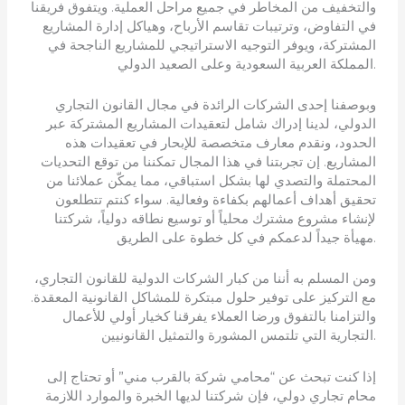
والتخفيف من المخاطر في جميع مراحل العملية. ويتفوق فريقنا
في التفاوض، وترتيبات تقاسم الأرباح، وهياكل إدارة المشاريع
المشتركة، ويوفر التوجيه الاستراتيجي للمشاريع الناجحة في
المملكة العربية السعودية وعلى الصعيد الدولي.
وبوصفنا إحدى الشركات الرائدة في مجال القانون التجاري
الدولي، لدينا إدراك شامل لتعقيدات المشاريع المشتركة عبر
الحدود، ونقدم معارف متخصصة للإبحار في تعقيدات هذه
المشاريع. إن تجربتنا في هذا المجال تمكننا من توقع التحديات
المحتملة والتصدي لها بشكل استباقي، مما يمكّن عملائنا من
تحقيق أهداف أعمالهم بكفاءة وفعالية. سواء كنتم تتطلعون
لإنشاء مشروع مشترك محلياً أو توسيع نطاقه دولياً، شركتنا
مهيأة جيداً لدعمكم في كل خطوة على الطريق.
ومن المسلم به أننا من كبار الشركات الدولية للقانون التجاري،
مع التركيز على توفير حلول مبتكرة للمشاكل القانونية المعقدة.
والتزامنا بالتفوق ورضا العملاء يفرقنا كخيار أولي للأعمال
التجارية التي تلتمس المشورة والتمثيل القانونيين.
إذا كنت تبحث عن “محامي شركة بالقرب مني” أو تحتاج إلى
محام تجاري دولي، فإن شركتنا لديها الخبرة والموارد اللازمة