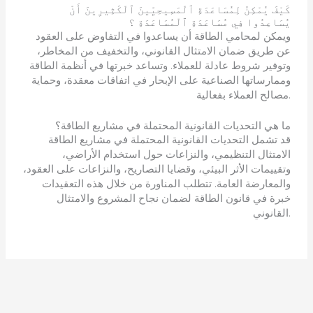
كَيْفَ يُمْكِنُ لِمُسَاعَدَةِ ٱلْمَسِيحِيِّينَ ٱلْكَثِيرِينَ أَنْ
يُسَاعِدُوا فِي مُسَاعَدَةِ ٱلْمُسَاعَدَةِ ؟
ويمكن لمحامي الطاقة أن يساعدوا في التفاوض على العقود
عن طريق ضمان الامتثال القانوني، والتخفيف من المخاطر،
وتوفير شروط عادلة للعملاء. وتساعد خبرتها في أنظمة الطاقة
وممارساتها الصناعية على الإبحار في اتفاقات معقدة، وحماية
مصالح العملاء بفعالية.
ما هي التحديات القانونية المحتملة في مشاريع الطاقة؟
قد تشمل التحديات القانونية المحتملة في مشاريع الطاقة
الامتثال التنظيمي، والنزاعات حول استخدام الأراضي،
وتقييمات الأثر البيئي، وقضايا التصاريح، والنزاعات على العقود،
والمعارضة العامة. تتطلب المناورة من خلال هذه التعقيدات
خبرة في قانون الطاقة لضمان نجاح المشروع والامتثال
القانوني.