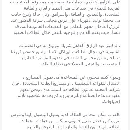
على التزامها بتقديم خدمات متخصصة مصممة وفقاً للاحتياجات
الفريدة للعملاء في صناعات مثل النفط والغاز، والطاقة
المتجددة، والتعدين، والطاقة، والمرافق. وفي حالة وقوع حادث
في محطة توليد الكهرباء، فإن فريق محامي شركة الدكتور عبد
الرازق ألفاهال مجهز للتعامل مع التعقيدات القانونية التي قد
تنشأ، حيث يقدم الدعم والتوجيه للتنقل خلال الحالات الصعبة.
والدكتور عبد الرازق ألفاهل شريك موثوق به في الخدمات
القانونية في مجال الطاقة والهياكل الأساسية. ويتخصص فريقنا
ذو الخبرة من محامي الطاقة في تقديم المشورة القانونية
المتخصصة والتمثيل للعملاء في قطاع الطاقة.
وسواء كنتم تبحثون عن المساعدة في تمويل المشاريع ،
الامتثال للقواعد التنظيمية ، او مشاريع الطاقة المتجددة ، فإن
شركتنا المعنية بقانون الطاقة هنا للمساعدة . ونحن نتفهم
تعقيدات هذه الصناعة ونلتزم بتزويدكم بخدمة شخصية تلائم
احتياجاتكم.
بالقرب منكم، محامي الطاقة لدينا يسهل الوصول إليها وتكرس
لتزويدكم بأفضل تمثيل قانوني ممكن. من حوادث محطات
الطاقة إلى قانون النفط والغاز، لدينا المعرفة والخبرة